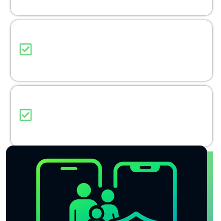
éviter toute coupure soudaine.
Historique des recherches sur youtube
Consulte les recherches effectuées par ton enfant
sur YouTube afin de contrôler ce qu’il explore.
Rapport détaillés
Accède à un résumé complet de l’activité en ligne
et des utilisations de l’appareil.