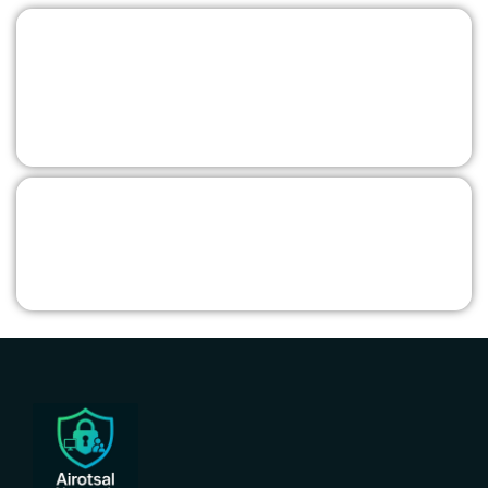
Je souhaite Payer par carte pour la
prestation a distance en 1 X ou en 3 X avec
KLARNA
Pour payer via paypal, envoyez le montant et le nom du
service choisit : @airotsal-network
Je souhaite Payer par carte pour la
prestation a distance en 4 X avec PAYPAL
Pour payer via paypal, envoyez le montant et le nom du
service choisit : @airotsal-network