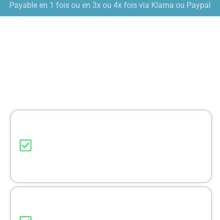
Payable en 1 fois ou en 3x ou 4x fois via Klarna ou Paypal
Fontionnalités et avantages
Découvrez les fonctionnalités et les avantages de la
prestation proposée pour protéger vos enfants contre
les écrans, les dangers d'Internet, des catégories de
sites dangereux et des réseaux sociaux.
Restrictions d'âges pour les sites
internet et les applications
Bloque automatiquement les contenus, sites et
applis non adaptés à l’âge de ton enfant.
Demande de l'enfant