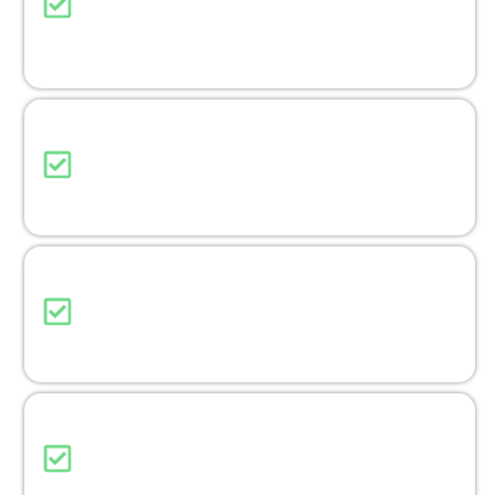
Permet à l’enfant d’envoyer une demande
d’autorisation pour accéder à un site ou une
application bloquée.
Calendrier
Organise les plages horaires où ton enfant peut
utiliser son appareil.
Suivi du GPS
Localise en temps réel où se trouve ton enfant et
définis des zones de sécurité.
Niveau de batterie
Surveille l’état de la batterie de l’appareil pour